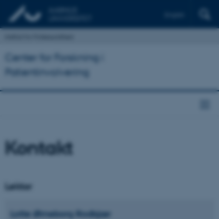
English
Institut for Folkesundhed
Center for Forskning i
Patientinvolvering
Kontakt
Lektor
Lotte Ørneborg
Rodkjær