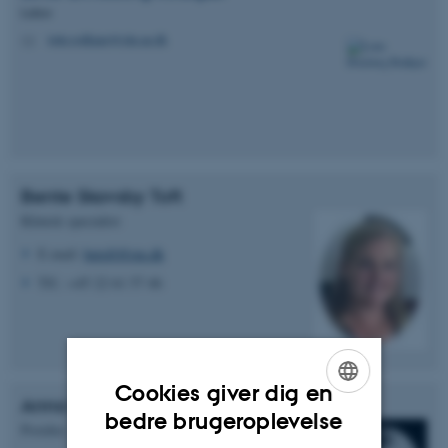
Lektor
lotte.rodkjaer@clin.au.dk
M
Bente Skovsby Toft
Klinisk specialist
E.mail:
betoft@rm.dk
Tlf.: +45 22 61 57 46
Cookies giver dig en
Anna Holm
ENGLISH
bedre brugeroplevelse
Postdoc
DANISH