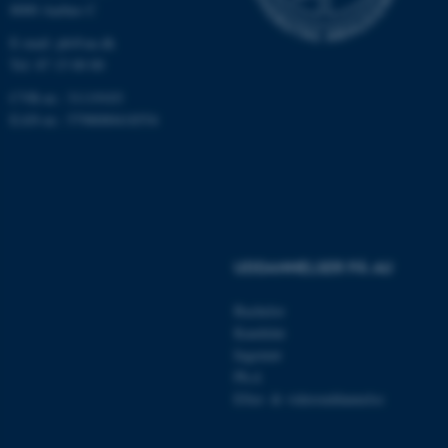
8000 Aarhus C
E-mail:
ph@au.dk
Nødvendige cookies hjælper
Tel:
87 15 00 00
med at gøre hjemmesiden
CVR-nr.: 31119103
brugbar ved at aktivere nogle
EAN-nr.: 5798000418554
grundlæggende funktioner
som navigation mm.
Hjemmesiden kan ikke
fungerer uden disse cookies.
UDDANNELSER PÅ AU
Navn
Udbyder / Domæne
Bachelor
be_typo_user
TYPO3 Association
.au.dk
Kandidat
Ingeniør
Ph.d.
Efter- & videreuddannelse
fe_typo_user
Typo3 Association
.au.dk