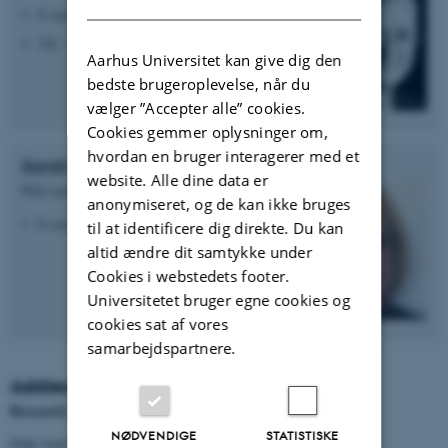
E-mail:
annasoe6@rm.dk
Tlf.: +45 40 77 88 96
Aarhus Universitet kan give dig den
bedste brugeroplevelse, når du
vælger ”Accepter alle” cookies.
Cookies gemmer oplysninger om,
hvordan en bruger interagerer med et
Sarah Cecilie Tscherning
website. Alle dine data er
PhD student
anonymiseret, og de kan ikke bruges
E-mail:
sartsc@rm.dk
til at identificere dig direkte. Du kan
altid ændre dit samtykke under
Cookies i webstedets footer.
Universitetet bruger egne cookies og
cookies sat af vores
samarbejdspartnere.
Addresse
Research Centre for Patient Involvement (ResCenPI)
NØDVENDIGE
STATISTISKE
Palle Juul-Jensens Boulevard 99