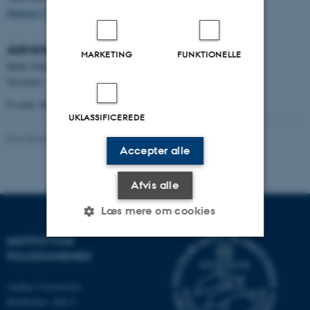
Indgang C, Krydspunkt C104, plan 1
Administration
MARKETING
FUNKTIONELLE
Helle Obenhausen Andersen
Secretary
E-mail: hellan@rm.dk
UKLASSIFICEREDE
Revideret 11.09.2025
-
Web team at Health
Accepter alle
Afvis alle
Læs mere om cookies
INSTITUT FOR
FOLKESUNDHED
Nødvendige
Statistiske
Marketing
Aarhus Universitet
Funktionelle
Uklassificerede
Bartholins Allé 2