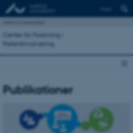
English
Institut for Folkesundhed
Center for Forskning i
Patientinvolvering
Publikationer