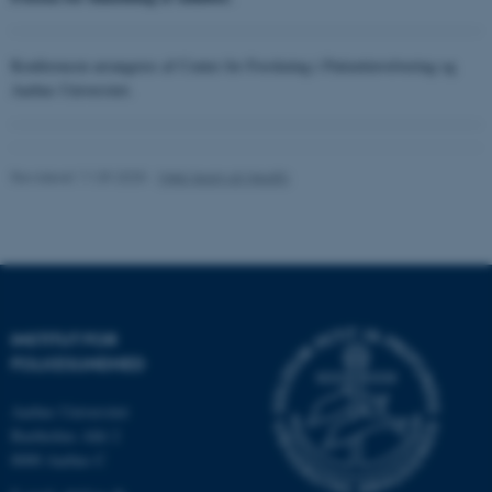
Konferencen arrangeres af Center for Forskning i Patientinvolvering og
Aarhus Universitet.
Revideret 11.09.2025
-
Web team at Health
ASP.NET_SessionId
Microsoft Corporation
.au.dk
INSTITUT FOR
FOLKESUNDHED
JSESSIONID
Oracle Corporation
.au.dk
Aarhus Universitet
Bartholins Allé 2
8000 Aarhus C
ARRAffinity
Microsoft Corporation