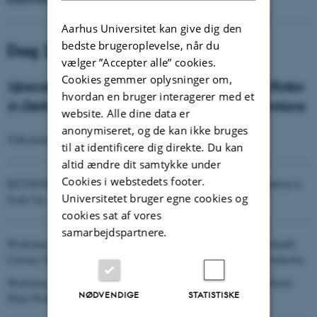
Aarhus Universitet kan give dig den
bedste brugeroplevelse, når du
Dag 2 - 8:30-15:30
vælger ”Accepter alle” cookies.
Cookies gemmer oplysninger om,
Upscaling the Patient: Enhancing Patient Roles
hvordan en bruger interagerer med et
in Delivering Person-Centred Care Interventions
website. Alle dine data er
anonymiseret, og de kan ikke bruges
Velkommen - Hilary L. Bekker og Lotte Ø. Rodkjær
til at identificere dig direkte. Du kan
altid ændre dit samtykke under
Cookies i webstedets footer.
KEYNOTE:
Richard Osborne
– Authentic Co-Design from Iinception to
Universitetet bruger egne cookies og
Scale-Up: The Ophelia Health Literacy Development process
cookies sat af vores
samarbejdspartnere.
Workshop A:
Anna Aaby
– Organisational Responses to Patient Health
Literacy Needs: A Framework from the Danish National Health Authority
Workshop B: Lotte Ørneborg Rodkjær - How Patients Help You Know
NØDVENDIGE
STATISTISKE
What Works, for Whom and Why