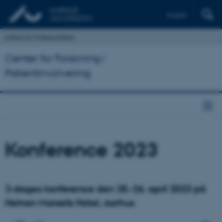
English
Institut for Folkesundhed
Center for Forskning i
Patientinvolvering
Konference 2023
2-dages konference den 25.-26. april 2023 på
Helnan Marselis Hotel, Aarhus