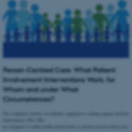
Person-Centred Care: What Patient
Involvement Interventions Work, for
Whom and under What
Circumstances?
The conference focuses on methods employed to evaluate patient involveme
interventions (PII). PII's
are designed to enable health professionals to deliver person-centred care.