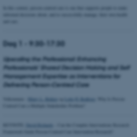
In this context, person-centred care is one that supports people to make
informed decisions about, and to successfully manage, their own health
and care.
Dag 1 - 9:30-17:30
Upscaling the Professional: Enhancing
Professionals’ Shared Decision Making and Self
Management Expertise as Interventions for
Delivering Person-Centred Care
Velkommen -
Hilary L. Bekker
og
Lotte Ø. Rodkjær
: Why Is Person-
Centred Care a Multiple Stakeholder Problem?
KEYNOTE:
David Richards
– Can the Complex Interventions Research
Framework Guide Person-Centred Care Intervention Research?